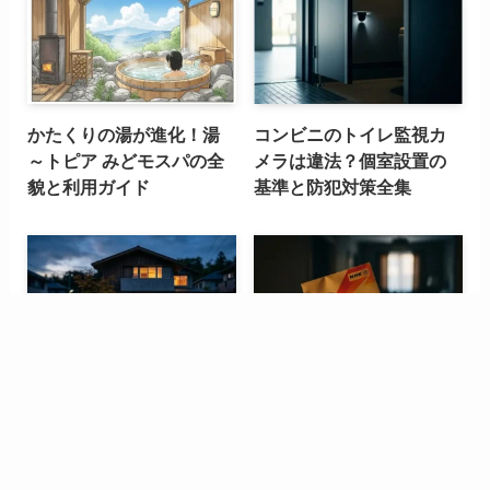
かたくりの湯が進化！湯
コンビニのトイレ監視カ
～トピア みどモスパの全
メラは違法？個室設置の
貌と利用ガイド
基準と防犯対策全集
ホームセキュリティは役
NHK受信料特別対策セン
に立たない？泥棒の心理
ターの封筒は無視厳禁？
から見た抑止力の正体
法的リスクと正しい対処
法