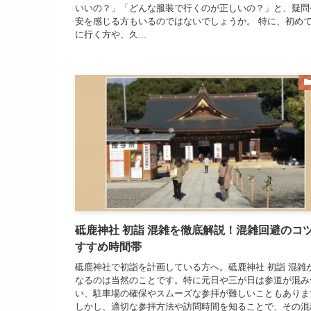
いいの？」「どんな服装で行くのが正しいの？」と、疑問
安を感じる方もいるのではないでしょうか。 特に、初め
に行く方や、久...
砥鹿神社 初詣 混雑を徹底解説！混雑回避のコ
すすめ時間帯
砥鹿神社で初詣を計画している方へ。砥鹿神社 初詣 混雑
なるのは当然のことです。特に元日や三が日は参道が混み
い、駐車場の確保やスムーズな参拝が難しいこともありま
しかし、適切な参拝方法や訪問時間を知ることで、その混