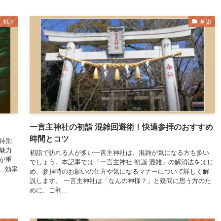
初詣
初詣
一言主神社の初詣 混雑回避術！快適参拝のおすすめ
時間とコツ
特別
魅力
初詣で訪れる人が多い一言主神社は、混雑が気になる方も多い
が重
でしょう。本記事では「一言主神社 初詣 混雑」の解消法をはじ
、効率
め、参拝時のお願いの仕方や気になるマナーについて詳しく解
説します。 一言主神社は「なんの神様？」と疑問に思う方のた
めに、ご利...