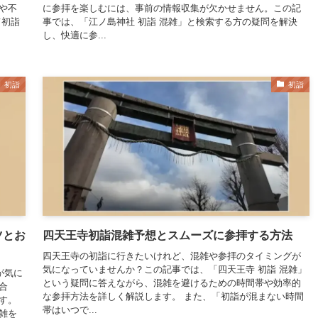
や不
に参拝を楽しむには、事前の情報収集が欠かせません。この記
て初詣
事では、「江ノ島神社 初詣 混雑」と検索する方の疑問を解決
し、快適に参...
初詣
初詣
ツとお
四天王寺初詣混雑予想とスムーズに参拝する方法
四天王寺の初詣に行きたいけれど、混雑や参拝のタイミングが
気になっていませんか？この記事では、「四天王寺 初詣 混雑」
が気に
という疑問に答えながら、混雑を避けるための時間帯や効率的
合
な参拝方法を詳しく解説します。 また、「初詣が混まない時間
す。
帯はいつで...
雑を