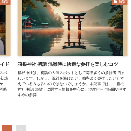
初詣
初詣
ガイド
箱根神社 初詣 混雑時に快適な参拝を楽しむコツ
スポ
箱根神社は、初詣の人気スポットとして毎年多くの参拝者で賑
の初詣
わいます。しかし、混雑を避けたい、効率よく参拝したいと考
か。
えている方も多いのではないでしょうか。本記事では、「箱根
岡崎
神社 初詣 混雑」に関する情報を中心に、混雑ピーク時間やおす
すめの参拝...
1
2