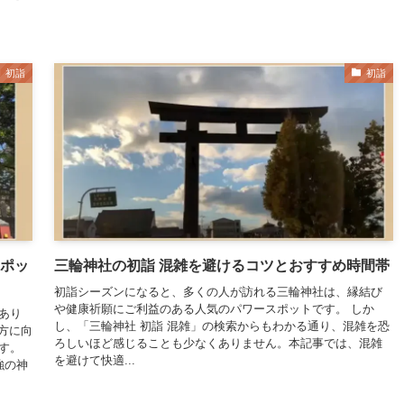
初詣
初詣
スポッ
三輪神社の初詣 混雑を避けるコツとおすすめ時間帯
初詣シーズンになると、多くの人が訪れる三輪神社は、縁結び
や健康祈願にご利益のある人気のパワースポットです。 しか
あり
し、「三輪神社 初詣 混雑」の検索からもわかる通り、混雑を恐
方に向
ろしいほど感じることも少なくありません。本記事では、混雑
す。
を避けて快適...
強の神