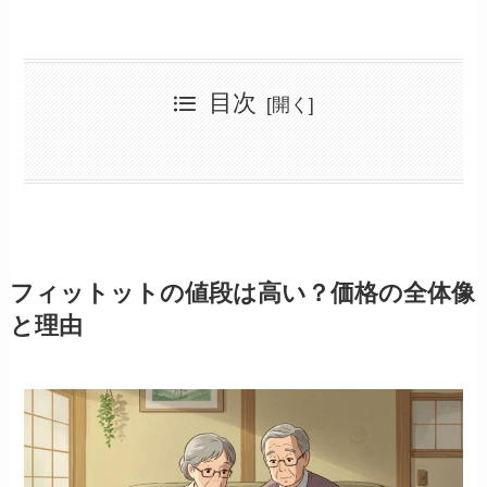
目次
フィットットの値段は高い？価格の全体像と理由
フィットットで体験できる機器の価格帯とは
フィットットの値段と評判に関するリアルな口コミ
コスモドクターの新品価格と単品・セット価格一覧
高額な理由とは？医療機器としての認可や技術の背景
値段に驚いた人の声とその背景
コスモドクターの費用と支払い方法（ローン・分割）
フィットットの値段で後悔しないための判断材料
「怪しい」「宗教っぽい」と感じた人の口コミ分析
他社製品や整体・健康食品と費用対効果を比較
フィットット会場の雰囲気とイケメンスタッフの影響
購入を検討すべき人の特徴とは
無料体験と本購入のギャップに注意
買って良かった！納得派の体験談
フィットット給料やスタッフ体制に関する噂
買わなかった人・後悔した人の冷静な視点
アフターサービス・保証制度の仕組みを理解しよう
まずは無料体験！後悔しないための活用方法
体験会場が近くにない場合の選択肢
フィットットの値段と購入判断に役立つまとめ
フィットットの値段は高い？価格の全体像
と理由