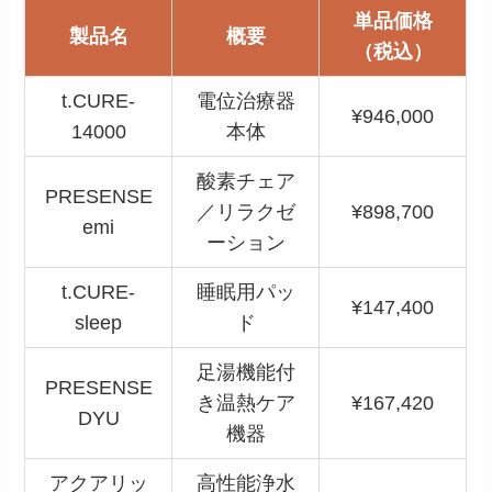
単品価格
製品名
概要
（税込）
t.CURE-
電位治療器
¥946,000
14000
本体
酸素チェア
PRESENSE
／リラクゼ
¥898,700
emi
ーション
t.CURE-
睡眠用パッ
¥147,400
sleep
ド
足湯機能付
PRESENSE
き温熱ケア
¥167,420
DYU
機器
アクアリッ
高性能浄水