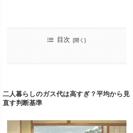
目次
二人暮らしのガス代は高すぎ？平均から見直す判断基準
平均月額・年間料金と「それ、本当に平均？」問題
どうして高い？プロパンガス料金の“しくみ”と現実
2人暮らし×プロパンガス×物件タイプ別の差とは
都市ガスとの差額で見えてくる生活コストの選び方
ガス代の正体：基本料金＋従量単価のワナ
2人暮らしの「ムダづかい」と「賢い選択」の分かれ道
同じ使用量でも高額になる「賃貸あるある」構造
あなたのガス会社、契約の見直し時かもしれません
冬に2万円？ありがちな“生活習慣の落とし穴”
今よりガス代を抑えたいあなたにできること
ガス代の“見える化”で家計の見直しが進む理由
乗り換え、交渉、相談…それぞれの選択肢を整理
まずは「比較」より「確認」から
「引越し＝ガス見直しのチャンス」という発想
節約を成功させる人の共通点とは？
“うちはムリ”と諦める前に知っておくべきこと
プロパンガス2人暮らしの平均と見直しポイント総まとめ
二人暮らしのガス代は高すぎ？平均から見
直す判断基準