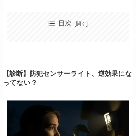
目次
【診断】防犯センサーライト、逆効果になってない？
□ 道路や隣家に向けて光が漏れている
【悩み別】センサーライト逆効果の原因と解決策
□ 猫や木の揺れで夜中に何度も点灯する
□ 玄関ドアの真上に設置している
【悩み①】誤作動が多すぎて、もはや見ない
□ 明るすぎて、周りの影が濃くなっている
【悩み②】ご近所迷惑？「光害」が心配
□ 簡単に手が届く高さに取り付けている
【悩み③】死角ができてしまい、逆に危険かも
【悩み④】ライトだけでは不安…カメラも必要？
【悩み⑤】賃貸だから設置場所に困っている
【まとめ】あなたの家に最適な防犯対策を選ぼう
【総括】防犯センサーライトの逆効果を避けるための要点
【診断】防犯センサーライト、逆効果にな
ってない？