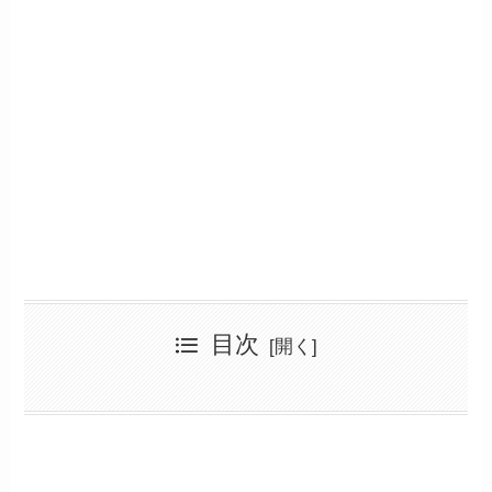
目次
その甘い考え、キセル乗車がバレる理由です
「ICカードなら記録が曖昧」は大きな勘違い
キセル乗車で後悔する人、しない人の境界線
「無人駅のカメラは飾り」という危険な思い込み
「寝過ごしだから仕方ない」は通用しない現実
後悔先に立たず。逮捕された人の悲痛な供述
「駅員さんの目をごまかす」ことは非常に難しい
3倍の割増運賃で済まない「社会的信用」の失墜
「みんなやってる」という同調心理の落とし穴
一生の傷となる「前科」というデジタルタトゥー
【唯一の道】正直に申告して救われたケース
専門家が語る「魔が差した時」の正しい行動
【総括】この記事でわかる、キセル乗車がバレる理由の全て