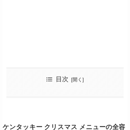
目次
ケンタッキー クリスマス メニューの全容と選び方
2024年版ケンタッキー クリスマス メニュー最新情報
ケンタッキー クリスマス メニューで失敗しないためのコツ
クリスマス限定メニューの値段と内容
歴代のケンタッキー クリスマス メニュー特典皿
予約なしでも購入できるのかを解説
クリスマスパーティーバーレルの予約方法と注意点
混雑を避けるにはオープン直後が狙い目
通常メニューとクリスマス期間の購入方法
ランチタイムに持ち帰りメニューを活用する方法
ケンタッキー クリスマス メニューの持ち帰りは可能？
クリスマス期間中の営業時間と注意点
2024年ケンタッキー クリスマス メニューの注目商品
通常メニューの販売状況を事前にチェック
2024年ケンタッキークリスマスメニューの全容と注目ポイント
ケンタッキー クリスマス メニューの全容