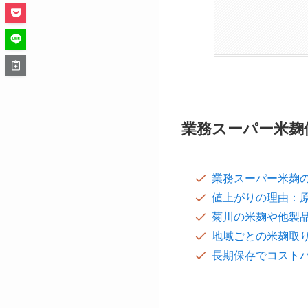
業務スー
業務
業務スー
値上
菊川
甘酒
地域
塩麹
長期
業務
黒い
米麹
業務
業務スーパー米麹
業務スーパー米麹
値上がりの理由：
菊川の米麹や他製
地域ごとの米麹取
長期保存でコスト