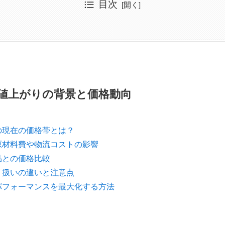
目次
パー米麹値上がりの背景と価格動向
スーパー米麹の現在の価格帯とは？
パーの米麹を活用するおすすめレシピ
がりの理由：原材料費や物流コストの影響
の米麹や他製品との価格比較
作りに適した業務スーパーの米麹の特徴
ごとの米麹取り扱いの違いと注意点
の簡単な作り方と活用レシピ
保存でコストパフォーマンスを最大化する方法
スーパー麹を使った口コミで人気の料理
粒が気になる？米麹の品質を見分けるポイント
を使った発酵食品の楽しみ方
スーパーの米麹に関する情報総まとめ
値上がりの背景と価格動向
の現在の価格帯とは？
原材料費や物流コストの影響
品との価格比較
り扱いの違いと注意点
パフォーマンスを最大化する方法