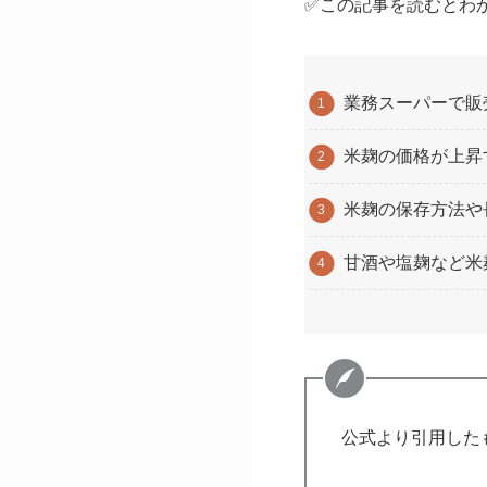
✅この記事を読むとわ
業務スーパーで販
米麹の価格が上昇
米麹の保存方法や
甘酒や塩麹など米
公式より引用した